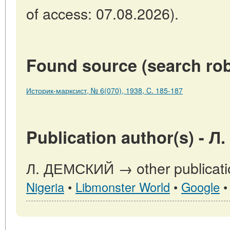
of access: 07.08.2026).
Found source (search rob
Историк-марксист, № 6(070), 1938, C. 185-187
Publication author(s) - 
Л. ДЕМСКИЙ → other publicati
Nigeria
•
Libmonster World
•
Google