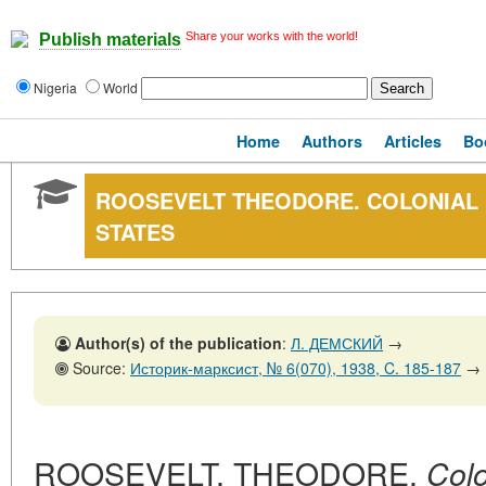
Share your works with the world!
Publish materials
Nigeria
World
Home
Authors
Articles
Bo
ROOSEVELT THEODORE. COLONIAL P
STATES
Author(s) of the publication
:
Л. ДЕМСКИЙ
→
Source:
Историк-марксист, № 6(070), 1938, C. 185-187
→
ROOSEVELT, THEODORE.
Colo