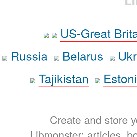
L
US-Great Brit
Russia
Belarus
Ukr
Tajikistan
Eston
Create and store yo
Libmonster: articles, b