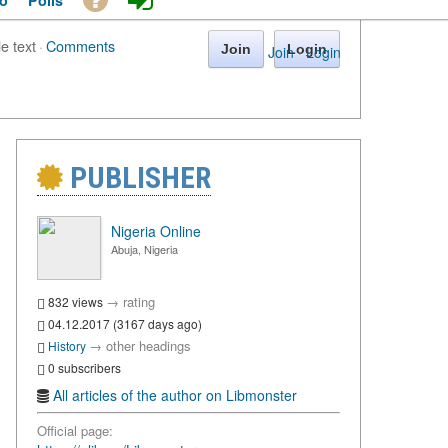
o
Polls
le text
·
Comments
Join
Login
Join
·
Login
PUBLISHER
Nigeria Online
Abuja, Nigeria
→
rating
832 views
04.12.2017 (3167 days ago)
→
other headings
History
0 subscribers
All articles of the author on Libmonster
Official page: