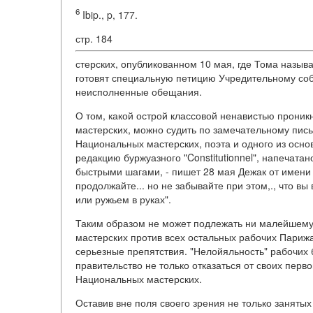
6
Ibip., p, 177.
стр. 184
стерских, опубликованном 10 мая, где Тома называ
готовят специальную петицию Учредительному соб
неисполненные обещания.
О том, какой острой классовой ненавистью прони
мастерских, можно судить по замечательному пись
Национальных мастерских, поэта и одного из осно
редакцию буржуазного "Constitutionnel", напечатан
быстрыми шагами, - пишет 28 мая Дежак от имени 
продолжайте... но не забывайте при этом,., что 
или ружьем в руках".
Таким образом не может подлежать ни малейшему
мастерских против всех остальных рабочих Парижа
серьезные препятствия. "Нелойяльность" рабочих 
правительство не только отказаться от своих пер
Национальных мастерских.
Оставив вне поля своего зрения не только заняты