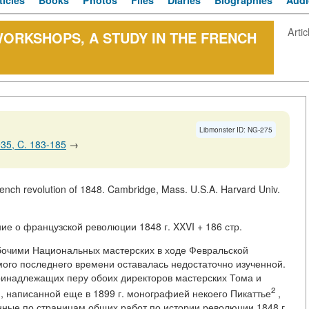
ticles
Books
Photos
Files
Diaries
Biographies
Audi
Artic
WORKSHOPS, A STUDY IN THE FRENCH
Libmonster ID: NG-275
35, C. 183-185
→
rench revolution of 1848. Cambridge, Mass. U.S.A. Harvard Univ.
е о французской революции 1848 г. XXVI + 186 стр.
бочими Национальных мастерских в ходе Февральской
амого последнего времени оставалась недостаточно изученной.
принадлежащих перу обоих директоров мастерских Тома и
2
, написанной еще в 1899 г. монографией некоего Пикаттье
,
нные по страницам общих работ по истории революции 1848 г.