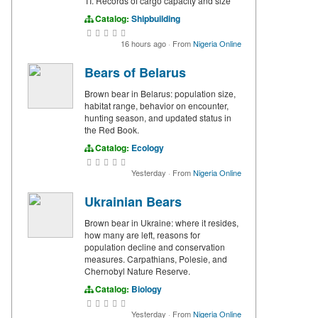
TI. Records of cargo capacity and size
Catalog:
Shipbuilding
16 hours ago
·
From
Nigeria Online
Bears of Belarus
Brown bear in Belarus: population size,
habitat range, behavior on encounter,
hunting season, and updated status in
the Red Book.
Catalog:
Ecology
Yesterday
·
From
Nigeria Online
Ukrainian Bears
Brown bear in Ukraine: where it resides,
how many are left, reasons for
population decline and conservation
measures. Carpathians, Polesie, and
Chernobyl Nature Reserve.
Catalog:
Biology
Yesterday
·
From
Nigeria Online