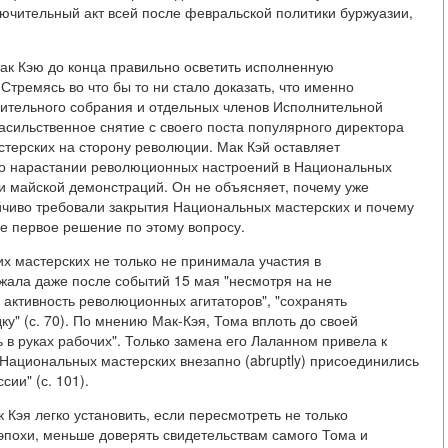
лючительный акт всей после февральской политики буржуазии,
ак Кэю до конца правильно осветить исполненную
тремясь во что бы то ни стало доказать, что именно
тельного собрания и отдельных членов Исполнительной
асильственное снятие с своего поста популярного директора
терских на сторону революции. Мак Кэй оставляет
о нарастании революционных настроений в Национальных
 и майской демонстраций. Он не объясняет, почему уже
ойчиво требовали закрытия Национальных мастерских и почему
е первое решение по этому вопросу.
х мастерских не только не принимала участия в
жала даже после событий 15 мая "несмотря на не
ктивность революционных агитаторов", "сохранять
" (с. 70). По мнению Мак-Кэя, Тома вплоть до своей
в руках рабочих". Только замена его Лаланном привела к
 Национальных мастерских внезапно (abruptly) присоединились
ии" (с. 101).
 Кэя легко установить, если пересмотреть не только
эпохи, меньше доверять свидетельствам самого Тома и