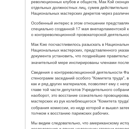
революционных клубов и обществ, Мак Кэй сконце
отдельных должностных лиц, сумев действительно
Национальных мастерских декретов через различн
Особенный интерес в этом отношении представляю
специально созданной 17 мая внепарламентской ко
о контрреволюционной провокаторской деятельнос
Мак Кэю посчастливилось разыскать в Национальн
Национальных мастерских, представленного указа
документа установить, что позднейшие правительс
значительной мере инспирированы членами посл
Сведения о контрреволюционной деятельности Фал
стенограмм заседаний особого "Комитета труда", 
как и ряд других материалов, позволяет ему с не
главе той части депутатов Учредительного собрани
наоборот, это восстание сознательно провоциров
мастерских из рук колеблющегося "Комитета труд
собрания комиссии, из недр которой и вышел зате
толчком к восстанию парижских рабочих.
Мы видим следовательно, что американскому истор
исследования и явную недооценку степени револю