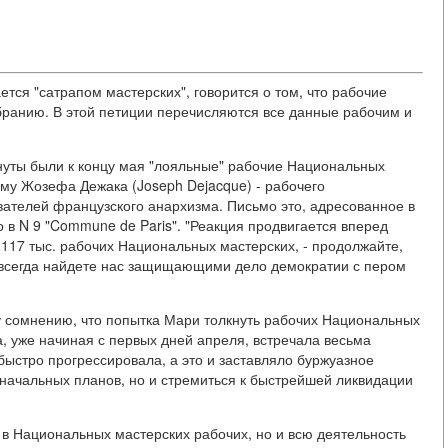
ется "сатрапом мастерских", говорится о том, что рабочие
ранию. В этой петиции перечисляются все данные рабочим и
кнуты были к концу мая "лояльные" рабочие Национальных
му Жозефа Дежака (Joseph Dejacque) - рабочего
вателей французского анархизма. Письмо это, адресованное в
о в N 9 "Commune de Paris". "Реакция продвигается вперед
117 тыс. рабочих Национальных мастерских, - продолжайте,
вы всегда найдете нас защищающими дело демократии с пером
 сомнению, что попытка Мари толкнуть рабочих Национальных
, уже начиная с первых дней апреля, встречала весьма
быстро прогрессировала, а это и заставляло буржуазное
воначальных планов, но и стремиться к быстрейшей ликвидации
х в Национальных мастерских рабочих, но и всю деятельность