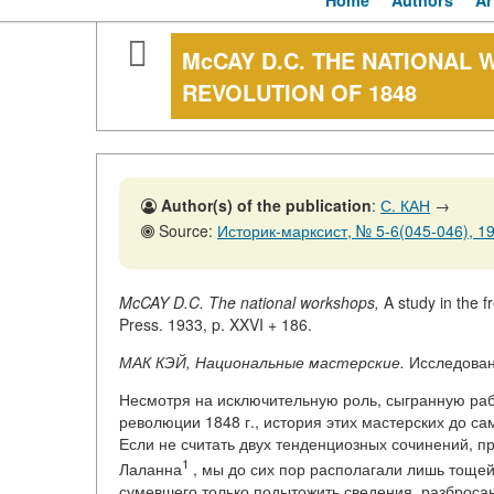
Home
Authors
Ar
McCAY D.C. THE NATIONAL 
REVOLUTION OF 1848
Author(s) of the publication
:
С. КАН
→
Source:
Историк-марксист, № 5-6(045-046), 19
McCAY D.C. The national workshops,
A study in the f
Press. 1933, p. XXVI + 186.
МАК КЭЙ, Национальные мастерские.
Исследовани
Несмотря на исключительную роль, сыгранную ра
революции 1848 г., история этих мастерских до с
Если не считать двух тенденциозных сочинений, 
1
Лаланна
, мы до сих пор располагали лишь тощей
сумевшего только подытожить сведения, разброса