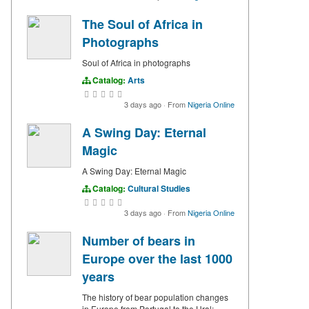
The Soul of Africa in
Photographs
Soul of Africa in photographs
Catalog:
Arts
3 days ago
·
From
Nigeria Online
A Swing Day: Eternal
Magic
A Swing Day: Eternal Magic
Catalog:
Cultural Studies
3 days ago
·
From
Nigeria Online
Number of bears in
Europe over the last 1000
years
The history of bear population changes
in Europe from Portugal to the Ural: