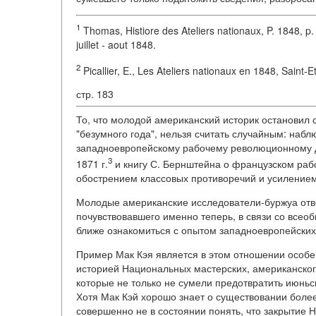
1
Thomas, Histiore des Ateliers nationaux, P. 1848, p. 
juillet - aout 1848.
2
Picallier, E., Les Ateliers nationaux en 1848, Saint-
стр. 183
То, что молодой американский историк остановил 
"безумного года", нельзя считать случайным: наб
западноевропейскому рабочему революционному д
3
1871 г.
и книгу С. Бернштейна о французском раб
обострением классовых противоречий и усилением
Молодые американские исследователи-буржуа отвеч
почувствовавшего именно теперь, в связи со все
ближе ознакомиться с опытом западноевропейски
Пример Мак Кэя является в этом отношении особе
историей Национальных мастерских, американского
которые не только не сумели предотвратить июньск
Хотя Мак Кэй хорошо знает о существовании более
совершенно не в состоянии понять, что закрытие 