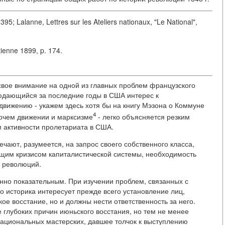
395; Lalanne, Lettres sur les Ateliers nationaux, "Le National",
Etienne 1899, p. 174.
свое внимание на одной из главных проблем французского
людающийся за последние годы в США интерес к
вижению - укажем здесь хотя бы на книгу Мэзона о Коммуне
4
очем движении и марксизме
- легко объясняется резким
 активности пролетариата в США.
ают, разумеется, на запрос своего собственного класса,
общим кризисом капиталистической системы, необходимость
х революций.
нно показательным. При изучении проблем, связанных с
 историка интересует прежде всего установление лиц,
ое восстание, но и должны нести ответственность за него.
 глубоких причин июньского восстания, но тем не менее
Национальных мастерских, давшее толчок к выступлению