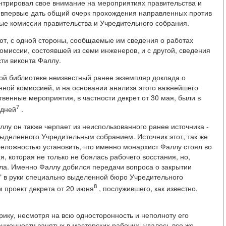
нтрировал свое внимание на мероприятиях правительства и
 впервые дать общий очерк прохождения направленных против
ые комиссии правительства и Учредительного собрания.
т, с одной стороны, сообщаемые им сведения о работах
миссии, состоявшей из семи инженеров, и с другой, сведения
ти виконта Фаллу.
ой библиотеке неизвестный ранее экземпляр доклада о
нной комиссией, и на основании анализа этого важнейшего
твенные мероприятия, в частности декрет от 30 мая, были в
7
едней
.
лу он также черпает из неиспользованного ранее источника -
выделенного Учредительным собранием. Источник этот, так же
преложностью установить, что именно монархист Фаллу стоял во
я, которая не только не боялась рабочего восстания, но,
ала. Именно Фаллу добился передачи вопроса о закрытии
а" в руки специально выделенной бюро Учредительного
8
м проект декрета от 20 июня
, послужившего, как известно,
ику, несмотря на всю односторонность и неполноту его
ционности занятых в мастерских рабочих, удалось все же