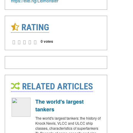
https://elib.ng/Libmonster
RATING
0 votes
RELATED ARTICLES
The world's largest
tankers
The world's largest tankers: the history of
Knock Nevis, VLCC and ULCC ship
classes, characteristics of supertankers