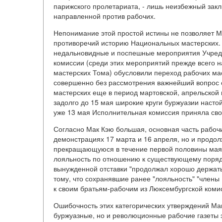
парижского пролетариата, - лишь неизбежный зак
направленной против рабочих.
Непонимание этой простой истины не позволяет М
противоречий историю Национальных мастерских. С
недальновидные и поспешные мероприятия Учреди
комиссии (среди этих мероприятий прежде всего н
мастерских Тома) обусловили переход рабочих мас
совершенно без рассмотрения важнейший вопрос 
мастерских еще в период мартовской, апрельской
задолго до 15 мая широкие круги буржуазии наст
уже 13 мая Исполнительная комиссия приняла сво
Согласно Мак Кэю большая, основная часть рабочи
демонстрациях 17 марта и 16 апреля, но и продол
прекращающуюся в течение первой половины мая а
лояльность по отношению к существующему порядку
вынужденной отставки "продолжал хорошо держать 
тому, что сохранявшие ранее "лояльность" "члены
к своим братьям-рабочим из Люксембургской комисс
Ошибочность этих категорических утверждений Мак
буржуазные, но и революционные рабочие газеты 