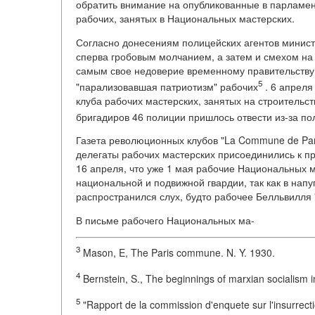
обратить внимание на опубликованные в парламен
рабочих, занятых в Национальных мастерских.
Согласно донесениям полицейских агентов министр
сперва гробовым молчанием, а затем и смехом на
самым свое недоверие временному правительству.
5
"парализовавшая патриотизм" рабочих
. 6 апреля
клуба рабочих мастерских, занятых на строительс
бригадиров 46 полиции пришлось отвести из-за п
Газета революционных клубов "La Commune de Pari
делегаты рабочих мастерских присоединились к пр
16 апреля, что уже 1 мая рабочие Национальных 
национальной и подвижной гвардии, так как в нап
распространился слух, будто рабочее Белльвилля "
В письме рабочего Национальных ма-
3
Mason, E, The Paris commune. N. Y. 1930.
4
Bernstein, S., The beginnings of marxian socialism i
5
"Rapport de la commission d'enquete sur l'insurrection