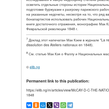
осветить отдельные стороны истории Национальны
подготовке буржуазии к разгрому парижского рабо
на указанные недочеты, несмотря на то, что ряд 
бонапартистов использовать рабочих Национальны
книге достаточного отражения, монографию Мак К
Февральской революции 1848 г.
7
Доклад этот напечатан Мак Кэем в журнале "La revo
dissolution des Ateliers nationaux en 1848).
8
См. статью Мак Кэя о Фаллу и Национальных масте
©
elib.ng
Permanent link to this publication:
https://elib.ng/m/articles/view/McCAY-D-C-THE
1848