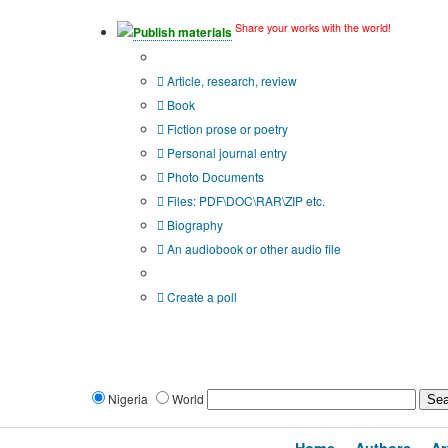
Share your works with the world!
Publish materials
Publication type?
Article, research, review
Book
Fiction prose or poetry
Personal journal entry
Photo Documents
Files: PDF\DOC\RAR\ZIP etc.
Biography
An audiobook or other audio file
Additional options:
Create a poll
Nigeria
World