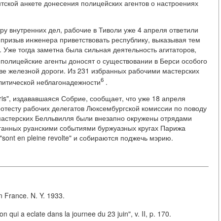
тской анкете донесения полицейских агентов о настроениях
у внутренних дел, рабочие в Тиволи уже 4 апреля ответили
 призыв инженера приветствовать республику, выказывая тем
 Уже тогда заметна была сильная деятельность агитаторов,
 полицейские агенты доносят о существовании в Берси особого
тве железной дороги. Из 231 избранных рабочими мастерских
6
олитической неблагонадежности
.
s", издававшаяся Собрие, сообщает, что уже 18 апреля
отесту рабочих делегатов Люксембургской комиссии по поводу
мастерских Белльвилля были внезапно окружены отрядами
уганных руанскими событиями буржуазных кругах Парижа
sont en pleine revolte" и собираются поджечь мэрию.
n France. N. Y. 1933.
 qui a eclate dans la journee du 23 juin", v. II, p. 170.