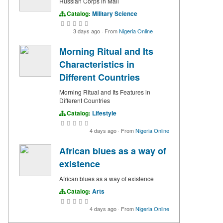
Russian Corps in Mali
Catalog:
Military Science
3 days ago
·
From
Nigeria Online
Morning Ritual and Its
Characteristics in
Different Countries
Morning Ritual and Its Features in
Different Countries
Catalog:
Lifestyle
4 days ago
·
From
Nigeria Online
African blues as a way of
existence
African blues as a way of existence
Catalog:
Arts
4 days ago
·
From
Nigeria Online