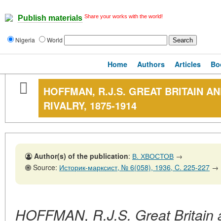
Share your works with the world!
Publish materials
Nigeria
World
Home
Authors
Articles
Bo
HOFFMAN, R.J.S. GREAT BRITAIN 
RIVALRY, 1875-1914
Author(s) of the publication
:
В. ХВОСТОВ
→
Source:
Историк-марксист, № 6(058), 1936, C. 225-227
→
HOFFMAN, R.J.S. Great Britain 