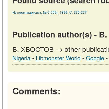
Found source (search rob
Историк-марксист, № 6(058), 1936, C. 225-227
Publication author(s) - 
В. ХВОСТОВ → other publicati
Nigeria
•
Libmonster World
•
Google
Comments: