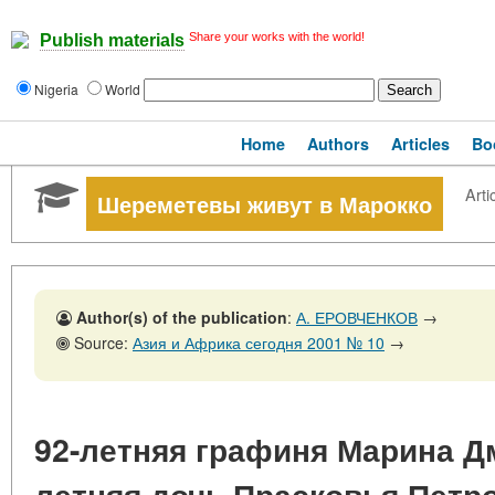
Share your works with the world!
Publish materials
Nigeria
World
Home
Authors
Articles
Bo
Arti
Шереметевы живут в Марокко
Author(s) of the publication
:
А. ЕРОВЧЕНКОВ
→
Source:
Азия и Африка сегодня 2001 № 10
→
92-летняя графиня Марина Дм
летняя дочь Прасковья Петр