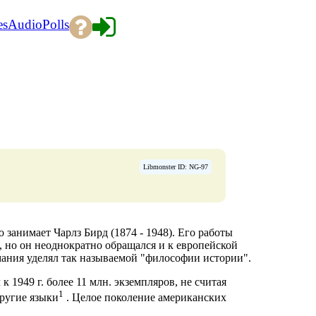
es
Audio
Polls
Libmonster ID: NG-97
занимает Чарлз Бирд (1874 - 1948). Его работы
 но он неоднократно обращался и к европейской
ания уделял так называемой "философии истории".
1949 г. более 11 млн. экземпляров, не считая
1
другие языки
. Целое поколение американских