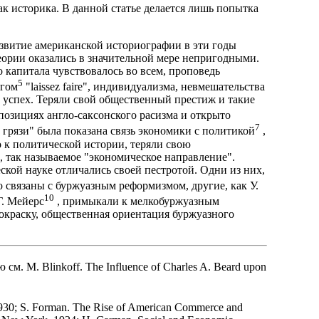
ак историка. В данной статье делается лишь попытка
.
азвитие американской историографии в эти годы
еории оказались в значительной мере непригодными.
 капитала чувствовалось во всем, проповедь
5
нгом
"laissez faire", индивидуализма, невмешательства
а успех. Теряли свой общественный престиж и такие
позициях англо-саксонского расизма и открыто
7
 грязи" была показана связь экономики с политикой
,
 к политической истории, теряли свою
, так называемое "экономическое направление".
кой науке отличались своей пестротой. Одни из них,
 связаны с буржуазным реформизмом, другие, как У.
10
Г. Мейерс
, примыкали к мелкобуржуазным
окраску, общественная ориентация буржуазного
 M. Blinkoff. The Influence of Charles A. Beard upon
1930; S. Forman. The Rise of American Commerce and