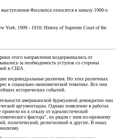
вые выступления Филлипса относятся к началу 1900-х
ew York. 1909 - 1910; History of Supreme Court of the
рики этого направления воздерживались от
ывались за необходимость уступок со стороны
ечий в США.
шие индивидуальные различия. Но этих различных
ес к социально-экономической тематике. Все они
нейших исторических событий.
тельности американской буржуазной демократии они
ической аргументации. Однако появление в работах
 привело их к отказу от идеалистической
номического фактора", но рядом с ним по-прежнему
ий, политический, религиозный и другие. В иных
риализму.