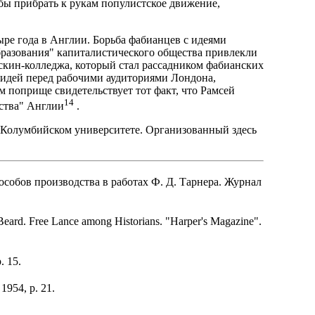
бы прибрать к рукам популистское движение,
ре года в Англии. Борьба фабианцев с идеями
разования" капиталистического общества привлекли
ескин-колледжа, который стал рассадником фабианских
х идей перед рабочими аудиториями Лондона,
м поприще свидетельствует тот факт, что Рамсей
14
ьства" Англии
.
 Колумбийском университете. Организованный здесь
собов производства в работах Ф. Д. Тарнера. Журнал
eard. Free Lance among Historians. "Harper's Magazine".
. 15.
1954, p. 21.