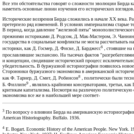
Все эти обстоятельства говорят о сложности эволюции Бирда к
наметить основные линии изучения его исторических взглядов
Исторические воззрения Бирда сложились в начале XX века. Р
претерпело ряд изменений. В условиях империализма старые т
В период, когда давление "железной пяты" монополистического
прежними историками Д. Родсом, Д. Мак-Мастером, Э. Чанни
государства в социальные конфликты не могла рассчитывать н
6
историки, как Д. Госмер, Д. Фиске, Д. Барджесс
, стоявшие на 
прославлявшие экспансию. На тысячах фактов "разгребателями
и концепции, сводившие исторический процесс исключительно
убедительность. В буржуазной историографии появилось новое
Сторонники буржуазного экономизма в американской историчес
8
как Ф. Тарнер, Д. Смит, Д. Робинсон
, политически были тесно
9
Б. Филлипе
, являлись крайними консерваторами, третьи, как 
критикам капитализма. Несмотря на различную политическую 
экономизма все же в наибольшей мере соответ-
3
По вопросу о влиянии Бирда на американскую историографию см.
American Historiography. Buffalo. 1936.
4
E. Bogart. Economic History of the American People. New York. 