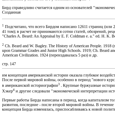
Бирд справедливо считается одним из основателей "экономиче
Созданная
1
Подсчитано, что всего Бирдом написано 12611 страниц (или 2
41 том); в расчет не принимаются сотни статей, обозрений, реценз
"Charles A. Beard: An Appraisal by E. F. Coldman e. a." ed. H. K. B
2
Ch. Beard and W. Bagley. The History of American People. 1918 (
upon Grammar Grades and Junior High Schools. 1919; Ch. Beard and M
American Civilization. 1924 (переиздавалась 5 раз) и др.
стр. 147
им концепция американской истории оказала глубокое воздейс
После первой мировой войны, особенно в период "нового курс
3
в американской историографии
. Крупные буржуазные историки
4
Хэкер
и другие следовали "экономической интерпретации ист
Первые работы Бирда написаны в период, когда капитализм то
развития, последние - после второй мировой войны. В течение
концепция Бирда изменялась, приспосабливаясь к новой полит