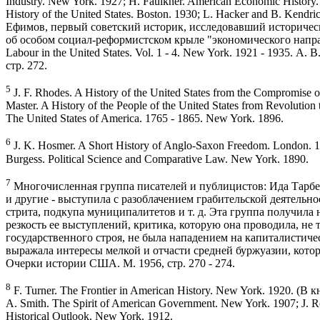
Industry. New York. 1927; H. Faulkner. American Economic History
History of the United States. Boston. 1930; L. Hacker and B. Kendr
Ефимов, первый советский историк, исследовавший историчес
об особом социал-реформистском крыле "экономического направл
Labour in the United States. Vol. 1 - 4. New York. 1921 - 1935.
стр. 272.
5
J. F. Rhodes. A History of the United States from the Compromise o
Master. A History of the People of the United States from Revolution t
The United States of America. 1765 - 1865. New York. 1896.
6
J. K. Hosmer. A Short History of Anglo-Saxon Freedom. London. 189
Burgess. Political Science and Comparative Law. New York. 1890.
7
Многочисленная группа писателей и публицистов: Ида Тарбе
и другие - выступила с разоблачением грабительской деятель
стрита, подкупа муниципалитетов и т. д. Эта группа получила 
резкость ее выступлений, критика, которую она проводила, не
государственного строя, не была нападением на капиталистиче
выражала интересы мелкой и отчасти средней буржуазии, кото
Очерки истории США. М. 1956, стр. 270 - 274.
8
F. Turner. The Frontier in American History. New York. 1920. (В
A. Smith. The Spirit of American Government. New York. 1907; J. Ro
Historical Outlook. New York. 1912.