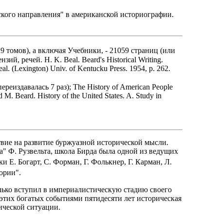
ского направления" в американской историографии.
9 томов), а включая Учебники, - 21059 страниц (или
ий, речей. H. K. Beal. Beard's Historical Writing.
eal. (Lexington) Univ. of Kentucku Press. 1954, p. 262.
переиздавалась 7 раз); The History of American People
. Beard. History of the United States. A. Study in
твие на развитие буржуазной исторической мысли.
а" Ф. Рузвельта, школа Бирда была одной из ведущих
 Е. Богарт, С. Форман, Г. Фолькнер, Г. Карман, Л.
ории".
лько вступил в империалистическую стадию своего
 этих богатых событиями пятидесяти лет историческая
ической ситуации.