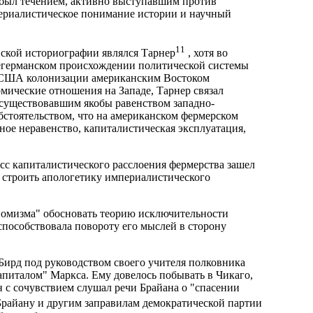
 был течением, активно выступавшим против
териалистическое понимание истории и научный
11
нской историографии являлся Тарнер
, хотя во
внегерманском происхождении политической системы
 США колонизации американским Востоком
мические отношения на Западе, Тарнер связал
существовавшим якобы равенством западно-
бстоятельством, что на американском фермерском
ное неравенство, капиталистическая эксплуатация,
сс капиталистического расслоения фермерства зашел
о строить апологетику империалистического
номизма" обосновать теорию исключительности
пособствовала повороту его мыслей в сторону
 Бирд под руководством своего учителя полковника
питалом" Маркса. Ему довелось побывать в Чикаго,
н с сочувствием слушал речи Брайана о "спасении
 Брайану и другим заправилам демократической партии