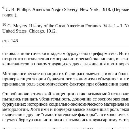
9
U. B. Phillips. American Negro Slavery. New York. 1918. (Пер
годов.).
10
G. Meyers. History of the Great American Fortunes. Vols. 1 - 3. N
United States. Chicago. 1912.
стр. 148
ствовала политическим задачам буржуазного реформизма. Исто
открытого восхваления империалистической экспансии, высказ
капиталистов в пользу трудящихся для сглаживания противор
Методологические позиции их были расплывчаты, имели боль
приверженцев теории буржуазного экономизма объединял интер
признавали роль экономического фактора при объяснении важ
Старой апологетической концепции о так называемой исключи
пытались придать убедительность, дополнив ее звеном эконом
буржуазных историков социально-экономического материала не
методологии. Хотя ими и подчеркивалась важнейшая роль "эко
выделялись другие "самостоятельные факторы": психологическ
случаях буржуазные историки скатывались к вульгарному мате