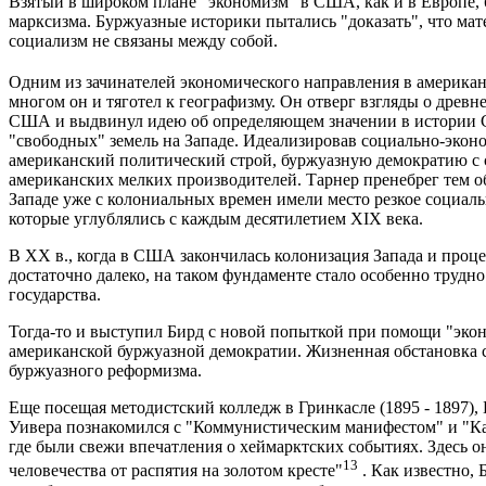
Взятый в широком плане "экономизм" в США, как и в Европе,
марксизма. Буржуазные историки пытались "доказать", что ма
социализм не связаны между собой.
Одним из зачинателей экономического направления в америка
многом он и тяготел к географизму. Он отверг взгляды о дре
США и выдвинул идею об определяющем значении в истории
"свободных" земель на Западе. Идеализировав социально-эконо
американский политический строй, буржуазную демократию с 
американских мелких производителей. Тарнер пренебрег тем о
Западе уже с колониальных времен имели место резкое социаль
которые углублялись с каждым десятилетием XIX века.
В XX в., когда в США закончилась колонизация Запада и проце
достаточно далеко, на таком фундаменте стало особенно трудн
государства.
Тогда-то и выступил Бирд с новой попыткой при помощи "эко
американской буржуазной демократии. Жизненная обстановка с
буржуазного реформизма.
Еще посещая методистский колледж в Гринкасле (1895 - 1897),
Уивера познакомился с "Коммунистическим манифестом" и "Ка
где были свежи впечатления о хеймарктских событиях. Здесь о
13
человечества от распятия на золотом кресте"
. Как известно,