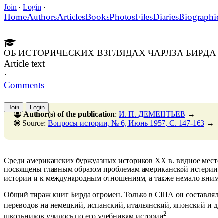
Join
·
Login
·
Home
Authors
Articles
Books
Photos
Files
Diaries
Biographi
ОБ ИСТОРИЧЕСКИХ ВЗГЛЯДАХ ЧАРЛЗА БИРДА
Article text
·
Comments
Join
Login
Author(s) of the publication
:
И. П. ДЕМЕНТЬЕВ
→
Source:
Вопросы истории, № 6, Июнь 1957, C. 147-163
→
Среди американских буржуазных историков XX в. видное место 
посвящены главным образом проблемам американской истерии,
истории и к международным отношениям, а также немало вним
Общий тираж книг Бирда огромен. Только в США он составлял к 
переводов на немецкий, испанский, итальянский, японский и 
2
школьников училось по его учебникам истории
.