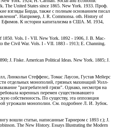
. New York. 1924; H. Carman. Social and Economic
ick. The United States since 1865. New York. 1933. Проф.
кие взгляды Бирда, также с полным основанием писал
ения". Например, J. R. Commonsa. oth. History of
 А. В. Ефимов. К истории капитализма в США. М. 1934,
f 1850. Vols. I - VII. New York. 1892 - 1906, J. B. Mac-
o the Civil War. Vols. I - VII. 1883 - 1913; E. Channing.
0; J. Fiske. American Political Ideas. New York. 1885; J.
лл, Линкольн Стеффенс, Томас Лаусон, Густав Мейерс
ности отдельных монополий, грязных махинаций Уолл-
название "разгребателей грязи". Однако, несмотря на
 требовала коренных перемен существовавшего
скую собственность. По существу, эта оппозиция
рой угрожали монополии. См. подробнее Л. И. Зубок.
 книгу вошли статьи, написанные Тарнером с 1893 г.); J.
binson. The New History. Essays Illustrating the Modern