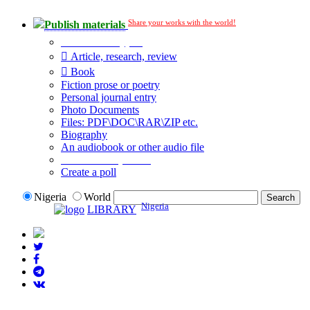
Share your works with the world!
Publish materials
Publication type?
Article, research, review
Book
Fiction prose or poetry
Personal journal entry
Photo Documents
Files: PDF\DOC\RAR\ZIP etc.
Biography
An audiobook or other audio file
Additional options:
Create a poll
Nigeria
World
Nigeria
LIBRARY