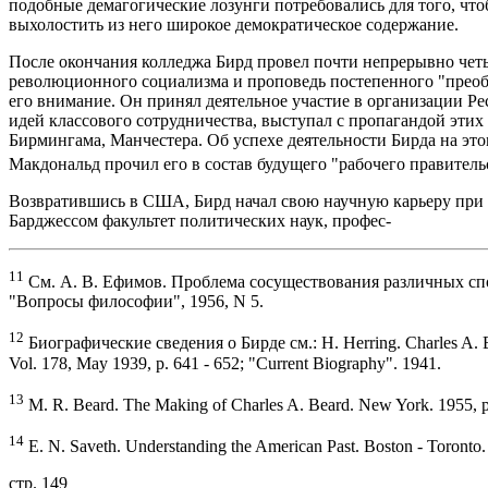
подобные демагогические лозунги потребовались для того, что
выхолостить из него широкое демократическое содержание.
После окончания колледжа Бирд провел почти непрерывно четы
революционного социализма и проповедь постепенного "преоб
его внимание. Он принял деятельное участие в организации Р
идей классового сотрудничества, выступал с пропагандой эти
Бирмингама, Манчестера. Об успехе деятельности Бирда на это
Макдональд прочил его в состав будущего "рабочего правител
Возвратившись в США, Бирд начал свою научную карьеру при
Барджессом факультет политических наук, профес-
11
См. А. В. Ефимов. Проблема сосуществования различных спо
"Вопросы философии", 1956, N 5.
12
Биографические сведения о Бирде см.: H. Herring. Charles A. B
Vol. 178, May 1939, p. 641 - 652; "Current Biography". 1941.
13
M. R. Beard. The Making of Charles A. Beard. New York. 1955, p
14
E. N. Saveth. Understanding the American Past. Boston - Toronto. 
стр. 149