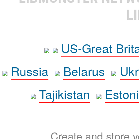
L
US-Great Brit
Russia
Belarus
Ukr
Tajikistan
Eston
Create and store yo