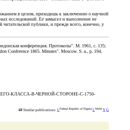
ержанием в целом, приходишь к заключению о научной
ных исследований. Ее замысел и выполнение не
 читательской публики, и прежде всего, конечно, у
донская конференция. Протоколы". М. 1961, с. 135;
ndon Conference 1865. Minutes". Moscow. S. a., p. 194.
РАБОЧЕГО-КЛАССА-В-ЧЕРНОЙ-СТОРОНЕ-С-1750-
Federal Republic of Nigeria
World
Similar publications:
L
L
Y
G