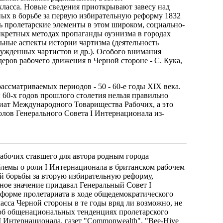
класса. Новые сведения приоткрывают завесу над
ых в борьбе за первую избирательную реформу 1832
ь пролетарские элементы в этом широком, социально-
нкретных методах пропаганды оуэнизма в городах
ьные аспекты истории чартизма (деятельность
ужденных чартистов и др.). Особого внимания
еров рабочего движения в Черной стороне - С. Кука,
ассматриваемых периодов - 50 - 60-е годы XIX века.
60-х годов прошлого столетия нельзя правильно
иат Международного Товарищества Рабочих, а это
олов Генерального Совета I Интернационала из-
рабочих ставшего для автора родным города
блемы о роли I Интернационала в британском рабочем
й борьбы за вторую избирательную реформу,
ьное значение придавал Генеральный Совет I
форме пролетариата в ходе общедемократического
асса Черной стороны в те годы вряд ли возможно, не
 об общенациональных тенденциях пролетарского
I Интернационала, газет "Commonwealth", "Bee-Hive