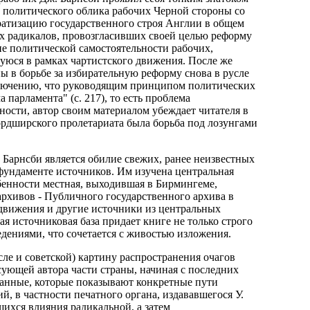
 политического облика рабочих Черной стороны со
кратизацию государственного строя Англии в общем
х радикалов, провозгласивших своей целью реформу
ие политической самостоятельности рабочих,
уюся в рамках чартистского движения. После же
ы в борьбе за избирательную реформу снова в русле
ключению, что руководящим принципом политических
парламента" (с. 217), то есть проблема
ности, автор своим материалом убеждает читателя в
ордширского пролетариата была борьба под лозунгами
Барнсби является обилие свежих, ранее неизвестных
фундаменте источников. Им изучена центральная
собенности местная, выходившая в Бирмингеме,
рхивов - Публичного государственного архива в
 движения и другие источники из центральных
я источниковая база придает книге не только строго
дениями, что сочетается с живостью изложения.
ле и советской) картину распространения очагов
сующей автора части страны, начиная с последних
данные, которые показывают конкретные пути
, в частности печатного органа, издававшегося У.
шихся влияния радикальной, а затем