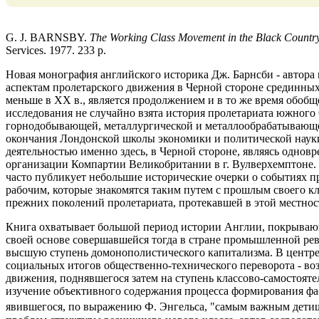
G. J. BARNSBY.
The Working Class Movement in the Black Country
Services. 1977. 233 p.
Новая монография английского историка Дж. Барнсби - автора
аспектам пролетарского движения в Черной стороне срединны
меньше в XX в., является продолжением и в то же время обобщ
исследования не случайно взята история пролетариата южного
горнодобывающей, металлургической и металлообрабатывающ
окончания Лондонской школы экономики и политической науки
деятельностью именно здесь, в Черной стороне, являясь одновр
организации Компартии Великобритании в г. Вулверхемптоне. 
часто публикует небольшие исторические очерки о событиях п
рабочим, которые знакомятся таким путем с прошлым своего кл
прежних поколений пролетариата, протекавшей в этой местнос
Книга охватывает большой период истории Англии, покрываю
своей основе совершавшейся тогда в стране промышленной ре
высшую ступень домонополистического капитализма. В центре
социальных итогов общественно-технического переворота - воз
движения, поднявшегося затем на ступень классово-самостояте
изучение объективного содержания процесса формирования фа
явившегося, по выражению Ф. Энгельса, "самым важным дет