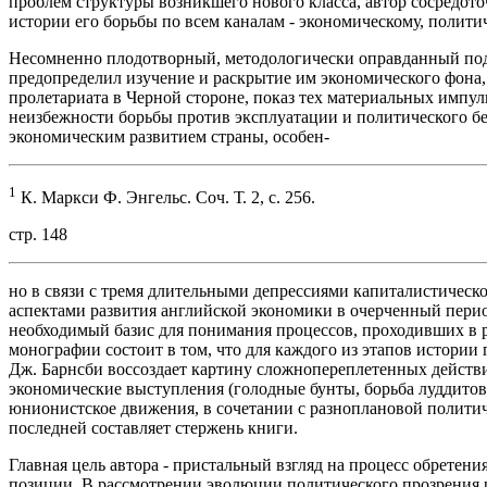
проблем структуры возникшего нового класса, автор сосредото
истории его борьбы по всем каналам - экономическому, полити
Несомненно плодотворный, методологически оправданный под
предопределил изучение и раскрытие им экономического фона, 
пролетариата в Черной стороне, показ тех материальных импу
неизбежности борьбы против эксплуатации и политического бе
экономическим развитием страны, особен-
1
К. Маркси Ф. Энгельс. Соч. Т. 2, с. 256.
стр. 148
но в связи с тремя длительными депрессиями капиталистическо
аспектами развития английской экономики в очерченный период
необходимый базис для понимания процессов, проходивших в р
монографии состоит в том, что для каждого из этапов истории
Дж. Барнсби воссоздает картину сложнопереплетенных действ
экономические выступления (голодные бунты, борьба луддитов,
юнионистское движения, в сочетании с разноплановой полити
последней составляет стержень книги.
Главная цель автора - пристальный взгляд на процесс обретен
позиции. В рассмотрении эволюции политического прозрения 