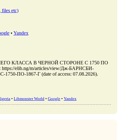
 files etc)
ogle
•
Yandex
ЧЕГО КЛАССА В ЧЕРНОЙ СТОРОНЕ С 1750 ПО
: https://elib.ng/m/articles/view/Дж-БАРНСБИ-
О-1867-Г (date of access: 07.08.2026).
igeria
•
Libmonster World
•
Google
•
Yandex