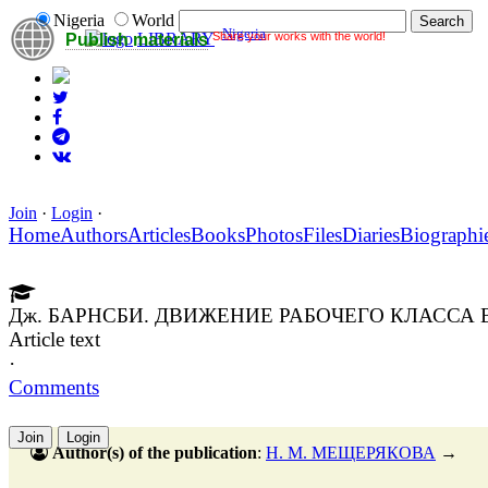
Nigeria
World
Nigeria
Share your works with the world!
LIBRARY
Publish materials
Join
·
Login
·
Home
Authors
Articles
Books
Photos
Files
Diaries
Biographi
Дж. БАРНСБИ. ДВИЖЕНИЕ РАБОЧЕГО КЛАССА В 
Article text
·
Comments
Join
Login
Author(s) of the publication
:
Н. М. МЕЩЕРЯКОВА
→