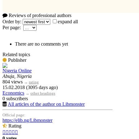
Reviews of professional authors
Order by:
expand all
Per page:
There are no comments yet
Related topics
Publisher
Nigeria Online
Abuja, Nigeria
804 views
→
rating
15.02.2018 (3095 days ago)
Economics
→
other headings
0 subscribers
All articles of the author on Libmonster
Official page:
https://elib.ng/Libmonster
Rating





0 votes