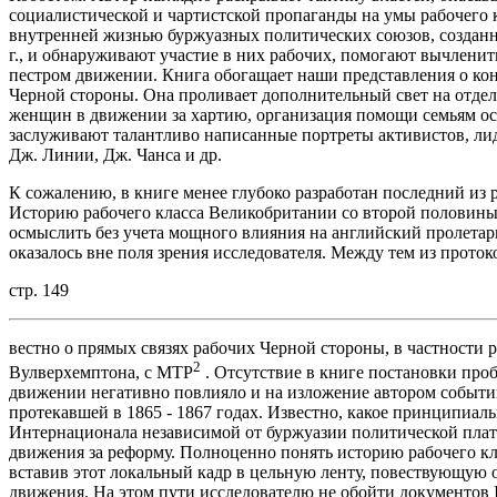
социалистической и чартистской пропаганды на умы рабочего 
внутренней жизнью буржуазных политических союзов, созданн
г., и обнаруживают участие в них рабочих, помогают вычленит
пестром движении. Книга обогащает наши представления о ко
Черной стороны. Она проливает дополнительный свет на отдел
женщин в движении за хартию, организация помощи семьям ос
заслуживают талантливо написанные портреты активистов, лид
Дж. Линии, Дж. Чанса и др.
К сожалению, в книге менее глубоко разработан последний из р
Историю рабочего класса Великобритании со второй половины 
осмыслить без учета мощного влияния на английский пролетар
оказалось вне поля зрения исследователя. Между тем из проток
стр. 149
вестно о прямых связях рабочих Черной стороны, в частности 
2
Вулверхемптона, с МТР
. Отсутствие в книге постановки про
движении негативно повлияло и на изложение автором событи
протекавшей в 1865 - 1867 годах. Известно, какое принципиал
Интернационала независимой от буржуазии политической плат
движения за реформу. Полноценно понять историю рабочего кл
вставив этот локальный кадр в цельную ленту, повествующую
движения. На этом пути исследователю не обойти документов 