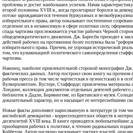
проблемы и достиг наибольших успехов. Начав характеристику
второй половины XVIII в., когда пролетариат боролся за демо
потоке зарождавшегося течения буржуазных и мелкобуржуазны
избирательного права, автор показывает постепенное созреван
отделение их в независимую в сфере политики силу, оформивш
спада чартизма прослеживается участие рабочих Черной сторон
общедемократического движения. Дж. Барнсби приходит к за
действий рабочих на протяжении более полувека была "реформа 
избирательного права. Причем, не упрощая исторической реаль
том, что кульминацией политического самоопределения стафф
чартизма.
Наконец, наиболее привлекательной стороной монографии Дж. 
фактических данных. Автор построил свою книгу на прочном 
рабочая пресса (в том числе чартистская и оуэнистская) и в о
Вулверхемптоне, Вустере, Стаффорде; привлечены материалы а
Лондоне, коллекции документов отдельных деятелей рабочего
библиотек в Дадли, Бирмингеме, из Британского музея. Солидна
доказательный характер, но и насыщает ее интереснейшими све
Новые факты дополняют нарисованную в литературе (в том чис
английской демократии - корреспондентских обществ в интере
десятилетий XVIII века. В книге приводятся любопытнейшие 
приобщения рабочих к политике, к чтению радикальных изданий
Коббетом. Автор наглядно раскрывает тактику властей, опасав