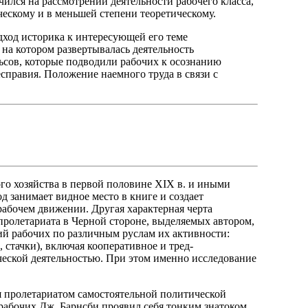
чился на рассмотрении деятельности рабочего класса,
ческому и в меньшей степени теоретическому.
ход историка к интересующей его теме
на котором развертывалась деятельность
льсов, которые подводили рабочих к осознанию
справия. Положение наемного труда в связи с
го хозяйства в первой половине XIX в. и иными
 занимает видное место в книге и создает
абочем движении. Другая характерная черта
 пролетариата в Черной стороне, выделяемых автором,
ий рабочих по различным руслам их активности:
 стачки), включая кооперативное и тред-
ческой деятельностью. При этом именно исследование
ия пролетариатом самостоятельной политической
рабочих Дж. Барнсби проявил себя тонким знатоком