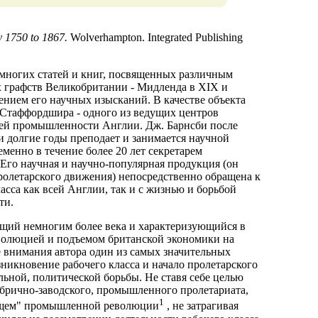
 1750 to 1867.
Wolverhampton. Integrated Publishing
 многих статей и книг, посвященных различным
х графств Великобритании - Мидленда в XIX и
ением его научных изысканий. В качестве объекта
 Стаффордшира - одного из ведущих центров
ей промышленности Англии. Дж. Барнсби после
 долгие годы преподает и занимается научной
еменно в течение более 20 лет секретарем
Его научная и научно-популярная продукция (он
ролетарского движения) непосредственно обращена к
асса как всей Англии, так и с жизнью и борьбой
ти.
щий немногим более века и характеризующийся в
волюцией и подъемом британской экономики на
 внимания автора один из самых значительных
никновение рабочего класса и начало пролетарского
льной, политической борьбы. Не ставя себе целью
брично-заводского, промышленного пролетариата,
1
ищем" промышленной революции
, не затрагивая