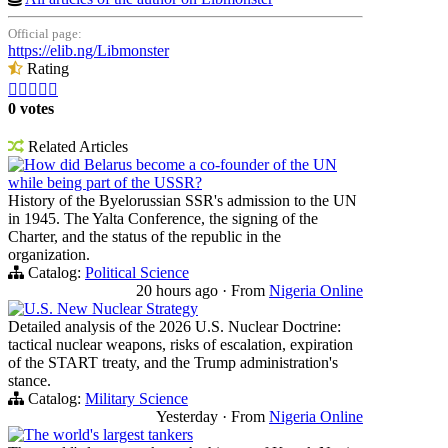
Official page:
https://elib.ng/Libmonster
Rating





0 votes
Related Articles
How did Belarus become a co-founder of the UN
while being part of the USSR?
History of the Byelorussian SSR's admission to the UN
in 1945. The Yalta Conference, the signing of the
Charter, and the status of the republic in the
organization.
Catalog:
Political Science
20 hours ago
·
From
Nigeria Online
U.S. New Nuclear Strategy
Detailed analysis of the 2026 U.S. Nuclear Doctrine:
tactical nuclear weapons, risks of escalation, expiration
of the START treaty, and the Trump administration's
stance.
Catalog:
Military Science
Yesterday
·
From
Nigeria Online
The world's largest tankers