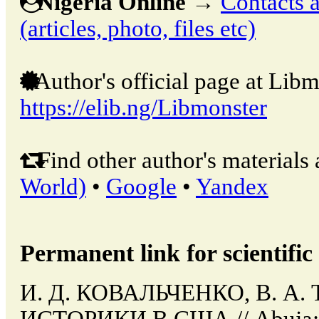
Nigeria Online
→
Contacts a
(articles, photo, files etc)
Author's official page at Libm
https://elib.ng/Libmonster
Find other author's materials 
World)
•
Google
•
Yandex
Permanent link for scientific 
И. Д. КОВАЛЬЧЕНКО, В. А