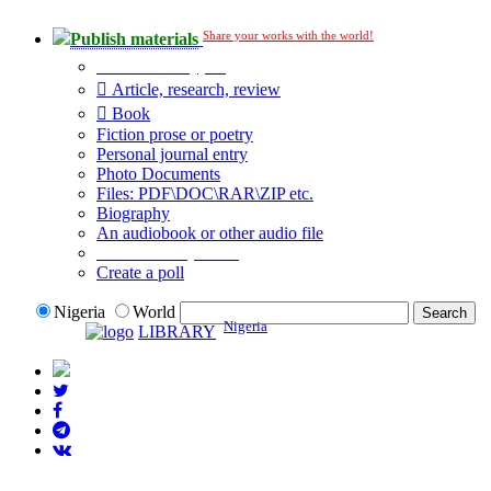
Share your works with the world!
Publish materials
Publication type?
Article, research, review
Book
Fiction prose or poetry
Personal journal entry
Photo Documents
Files: PDF\DOC\RAR\ZIP etc.
Biography
An audiobook or other audio file
Additional options:
Create a poll
Nigeria
World
Nigeria
LIBRARY