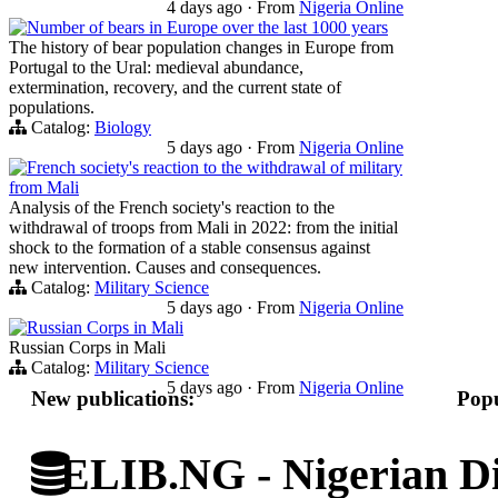
4 days ago
·
From
Nigeria Online
Number of bears in Europe over the last 1000 years
The history of bear population changes in Europe from
Portugal to the Ural: medieval abundance,
extermination, recovery, and the current state of
populations.
Catalog:
Biology
5 days ago
·
From
Nigeria Online
French society's reaction to the withdrawal of military
from Mali
Analysis of the French society's reaction to the
withdrawal of troops from Mali in 2022: from the initial
shock to the formation of a stable consensus against
new intervention. Causes and consequences.
Catalog:
Military Science
5 days ago
·
From
Nigeria Online
Russian Corps in Mali
Russian Corps in Mali
Catalog:
Military Science
5 days ago
·
From
Nigeria Online
New publications:
Popu
ELIB.NG - Nigerian Di