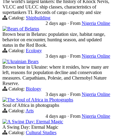
The world's largest tankers: the history of Knock Nevis,
VLCC and ULCC ship classes, characteristics of
supertankers TI. Records of cargo capacity and size
Catalog:
Shipbuilding
2 days ago
·
From
Nigeria Online
Bears of Belarus
Brown bear in Belarus: population size, habitat range,
behavior on encounter, hunting season, and updated
status in the Red Book.
Catalog:
Ecology
3 days ago
·
From
Nigeria Online
Ukrainian Bears
Brown bear in Ukraine: where it resides, how many are
left, reasons for population decline and conservation
measures. Carpathians, Polesie, and Chernobyl Nature
Reserve.
Catalog:
Biology
3 days ago
·
From
Nigeria Online
The Soul of Africa in Photographs
Soul of Africa in photographs
Catalog:
Arts
4 days ago
·
From
Nigeria Online
A Swing Day: Eternal Magic
A Swing Day: Eternal Magic
Catalog:
Cultural Studies