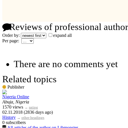
Reviews of professional author
Order by:
expand all
Per page:
There are no comments yet
Related topics
Publisher
Nigeria Online
Abuja, Nigeria
1570 views
→
rating
02.11.2018 (2836 days ago)
History
→
other headings
0 subscribers
All articles of the author on Libmonster