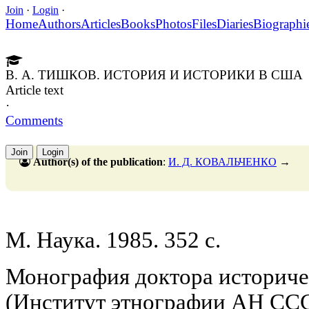
Join
·
Login
·
Home
Authors
Articles
Books
Photos
Files
Diaries
Biographi
В. А. ТИШКОВ. ИСТОРИЯ И ИСТОРИКИ В США
Article text
·
Comments
Join
Login
Author(s) of the publication
:
И. Д. КОВАЛЬЧЕНКО
→
М. Наука. 1985. 352 с.
Монография доктора историче
(Институт этнографии АН ССС