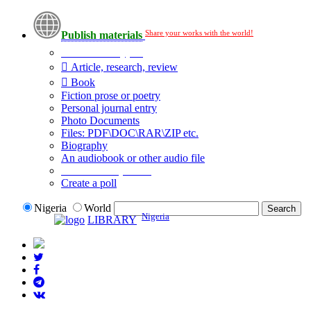
Share your works with the world!
Publish materials
Publication type?
Article, research, review
Book
Fiction prose or poetry
Personal journal entry
Photo Documents
Files: PDF\DOC\RAR\ZIP etc.
Biography
An audiobook or other audio file
Additional options:
Create a poll
Nigeria
World
Nigeria
LIBRARY