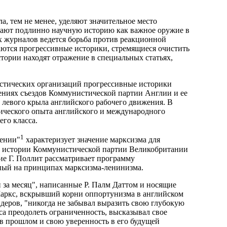
, тем не менее, уделяют значительное место
вают подлинно научную историю как важное оружие в
х журналов ведется борьба против реакционной
ются прогрессивные историки, стремящиеся очистить
ории находят отражение в специальных статьях,
истических организаций прогрессивные историки
ениях съездов Коммунистической партии Англии и ее
 левого крыла английского рабочего движения. В
ического опыта английского и международного
го класса.
1
жении"
характеризует значение марксизма для
ие истории Коммунистической партии Великобритании
ие Г. Поллит рассматривает программу
ный на принципах марксизма-ленинизма.
и за месяц", написанные Р. Палм Даттом и носящие
 Маркс, вскрывший корни оппортунизма в английском
еров, "никогда не забывал выразить свою глубокую
са преодолеть ограниченность, высказывал свое
 в прошлом и свою уверенность в его будущей