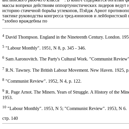
английского рабочего класса
. В книге содержится богатый ф
массы вопреки действиям оппортунистических лидеров ведут
историю стачечной борьбы углекопов, Пэйдж Арнот противопо
тактике руководства конгресса тред-юнионов и лейбористской
"злобно враждебны по
4
David Thompson. England in the Nineteenth Century. London. 195
5
"Labour Monthly". 1951, N 8, p. 345 - 346.
6
Sam Aaronovitch. The Party's Cultural Work. "Communist Review"
7
R.N. Tawney. The British Labour Movement. New Haven. 1925, p.
8
"Communist Review". 1952, N 4, p. 122.
9
R. Page Arnot. The Miners. Years of Struggle. A History of the Min
1953.
10
"Labour Monthly". 1953, N 5; "Communist Review". 1953, N 6.
стр. 140