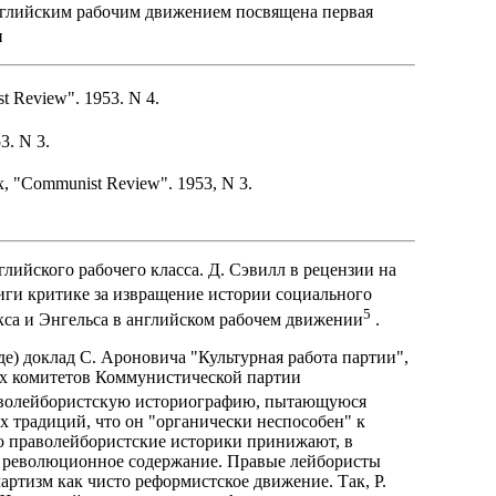
английским рабочим движением посвящена первая
и
st Review". 1953. N 4.
3. N 3.
rx, "Communist Review". 1953, N 3.
лийского рабочего класса. Д. Сэвилл в рецензии на
иги критике за извращение истории социального
5
кса и Энгельса в английском рабочем движении
.
е) доклад С. Ароновича "Культурная работа партии",
х комитетов Коммунистической партии
аволейбористскую историографию, пытающуюся
х традиций, что он "органически неспособен" к
ю праволейбористские историки принижают, в
го революционное содержание. Правые лейбористы
чартизм как чисто реформистское движение. Так, Р.