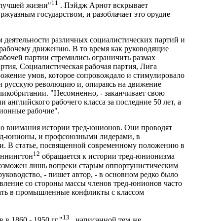
11
 лучшей жизни"
. Пэйдж Арнот вскрывает
ржуазным государством, и разоблачает это орудие
м деятельности различных социалистических партий и
 рабочему движению. В то время как руководящие
абочей партии стремились ограничить размах
ртия, Социалистическая рабочая партия, Лига
брожение умов, которое сопровождало и стимулировало
и русскую революцию и, опираясь на движение
икобритании. "Несомненно, - заканчивает свою
и английского рабочего класса за последние 50 лет, а
ционные рабочие".
го внимания истории тред-юнионов. Они проводят
ред-юнионы, и профсоюзными лидерами, в
. В статье, посвященной современному положению в
12
аннингтон
обращается к истории тред-юнионизма
возможен лишь вопреки старым оппортунистическим
уководство, - пишет автор, - в основном редко было
вление со стороны массы членов тред-юнионов часто
пать в промышленные конфликты с классом
13
в 1860 - 1950 гг."
, написанной тем же