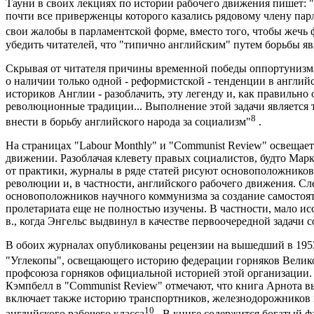
Тауни в своих лекциях по истории рабочего движения пишет: 
почти все приверженцы которого казались рядовому члену пар
свои жалобы в парламентской форме, вместо того, чтобы жечь
убедить читателей, что "типично английским" путем борьбы яв
Скрывая от читателя причины временной победы оппортунизма
о наличии только одной - реформистской - тенденции в англи
историков Англии - разоблачить, эту легенду и, как правильно
революционные традиции... Выполнение этой задачи является
8
внести в борьбу английского народа за социализм"
.
На страницах "Labour Monthly" и "Communist Review" освещает
движении. Разоблачая клевету правых социалистов, будто Ма
от практики, журналы в ряде статей рисуют основоположнико
революции и, в частности, английского рабочего движения. Сл
основоположников научного коммунизма за создание самостоя
пролетариата еще не полностью изучены. В частности, мало исс
в., когда Энгельс выдвинул в качестве первоочередной задачи с
В обоих журналах опубликованы рецензии на вышедший в 1953
"Углекопы", освещающего историю федерации горняков Вели
профсоюза горняков официальной историей этой организации. Вм
Кэмпбелл в "Communist Review" отмечают, что книга Арнота в
включает также историю транспортников, железнодорожников и
10