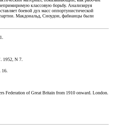
актический материал, показывающий, как рабочие
 непримиримую классовую борьбу. Анализируя
ставляет боевой дух масс оппортунистической
 партии. Макдональд, Сноудон, фабианцы были
1.
. 1952, N 7.
 16.
ers Federation of Great Britain from 1910 onward. London.