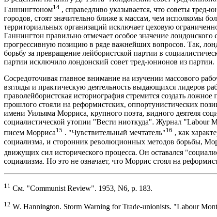
14
Ганнингтоном
, справедливо указывается, что советы тред-
городов, стоят значительно ближе к массам, чем исполкомы б
территориальных организаций исключает цеховую ограниченно
Ганнингтон правильно отмечает особое значение лондонского 
прогрессивную позицию в ряде важнейших вопросов. Так, лонд
борьбу за превращение лейбористской партии в социалистичес
партии исключило лондонский совет тред-юнионов из партии.
Сосредоточивая главное внимание на изучении массового рабо
взгляды и практическую деятельность выдающихся лидеров раб
праволейбористская историография стремится создать ложное 
прошлого стояли на реформистских, оппортунистических позиц
имени Уильяма Морриса, крупного поэта, видного деятеля соци
социалистической утопии "Вести ниоткуда". Журнал "Labour M
15
16
писем Морриса
. "Чувствительный мечтатель"
, как характ
социализма, и сторонник революционных методов борьбы, Мор
движущих сил исторического процесса. Он оставался "социали
социализма. Но это не означает, что Моррис стоял на реформис
11
См. "Communist Review". 1953, N6, p. 183.
12
W. Hannington. Storm Warning for Trade-unionists. "Labour Mont