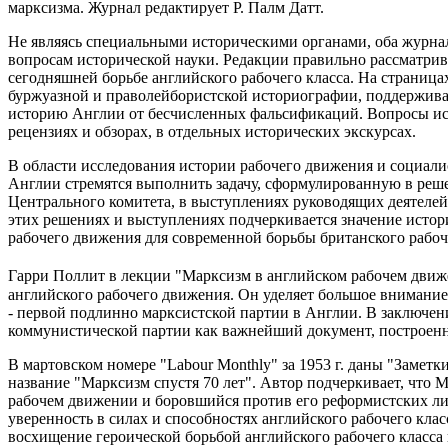
марксизма. Журнал редактирует Р. Палм Датт.
Не являясь специальными историческими органами, оба журнала
вопросам исторической науки. Редакции правильно рассматри
сегодняшней борьбе английского рабочего класса. На страница
буржуазной и праволейбористской историографии, поддержива
историю Англии от бесчисленных фальсификаций. Вопросы ист
рецензиях и обзорах, в отдельных исторических экскурсах.
В области исследования истории рабочего движения и социал
Англии стремятся выполнить задачу, сформулированную в реш
Центрального комитета, в выступлениях руководящих деятелей
этих решениях и выступлениях подчеркивается значение истор
рабочего движения для современной борьбы британского рабоче
Гарри Поллит в лекции "Марксизм в английском рабочем дви
английского рабочего движения. Он уделяет большое вниман
- первой подлинно марксистской партии в Англии. В заключен
коммунистической партии как важнейший документ, построен
В мартовском номере "Labour Monthly" за 1953 г. даны "Заметк
название "Марксизм спустя 70 лет". Автор подчеркивает, что
рабочем движении и боровшийся против его реформистских лид
уверенность в силах и способностях английского рабочего клас
восхищение героической борьбой английского рабочего класса