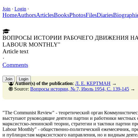
Join
·
Login
·
Home
Authors
Articles
Books
Photos
Files
Diaries
Biographi
ВОПРОСЫ ИСТОРИИ РАБОЧЕГО ДВИЖЕНИЯ НА
LABOUR MONTHLY"
Article text
·
Comments
Join
Login
Author(s) of the publication
:
Л. Е. КЕРТМАН
→
Source:
Вопросы истории, № 7, Июль 1954, C. 139-145
→
"The Communist Review" - теоретический орган Коммунистичес
выступают руководящие деятели партии и работники местных 
марксистско-ленинской теории, стратегии и тактики партии про
Labour Monthly" - общественно-политический ежемесячник, пр
и публицистам марксистского направления, но и видным деяте