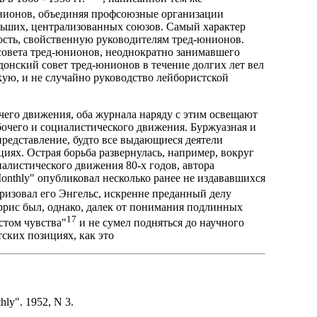
юнионов, объединяя профсоюзные организации
ольших, централизованных союзов. Самый характер
сть, свойственную руководителям тред-юнионов.
совета тред-юнионов, неоднократно занимавшего
онский совет тред-юнионов в течение долгих лет вел
кую, и не случайно руководство лейбористской
чего движения, оба журнала наряду с этим освещают
очего и социалистического движения. Буржуазная и
представление, будто все выдающиеся деятели
иях. Острая борьба развернулась, например, вокруг
алистического движения 80-х годов, автора
onthly" опубликовал несколько ранее не издававшихся
еризовал его Энгельс, искренне преданный делу
рис был, однако, далек от понимания подлинных
17
стом чувства"
и не сумел подняться до научного
тских позициях, как это
hly". 1952, N 3.