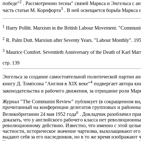
2
победе"
. Рассмотрению тесны" связей Маркса и Энгельса с 
3
часть статьи М. Корнфорта
. В ней освещается борьба Маркса 
1
Harry Pollitt. Marxism in the British Labour Movement. "Communi
2
R. Palm Dutt. Marxism after Seventy Years. "Labour Monthly". 195
3
Maurice Comfort. Seventieth Anniversary of the Death of Karl Ma
стр. 139
Энгельса за создание самостоятельной политической партии анг
4
книгу Д. Томпсона "Англия в XIX веке"
подвергает автора кн
законодательства и рабочего движения, за отрицание роли Мар
Журнал "The Communist Review" публикует (в сокращенном вид
прочитанный на конференции делегатов групповых и районны
6
Великобритании 24 мая 1952 года
. Докладчик разоблачил пр
доказать, что у английского рабочего класса нет революционны
революционному действию. Известно, что именно с этой цель
частности, историческое значение чартизма, выхолащивают е
выдают себя за его наследников, но в то же время изображают 