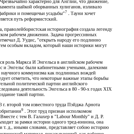
"Чрезвычайно характерно для Англии, что движение,
ламента шайкой оборванных хулиганов, изливало
7
 фабрики и помещичьи усадьбы"
. Тауни хочет
ляется путь реформистский.
, праволейбористская историография создала легенду
йском рабочем движении. Задача прогрессивных
 отмечал Д. Уудис, "открыть народу его подлинно
 тем особым вкладом, который наши историки могут
ся роль Маркса И Энгельса в английском рабочем
ркс и Энгельс были кабинетными учеными, далекими
в научного коммунизма как подлинных вождей
едует отметить, что некоторые важные этапы борьбы
тельной политической партии английского
ледована деятельность Энгельса в 80 - 90-х годах XIX
оздание такой партии.
 г. второй том известного труда Пэйджа Арнота
9
кобритании
. Этот труд признан исполкомом
есте с тем В. Галахер в "Labour Monthly" и Д. Р.
ыходит за рамки истории одного тред-юниона, она
 т. д., иными словами, представляет собою историю