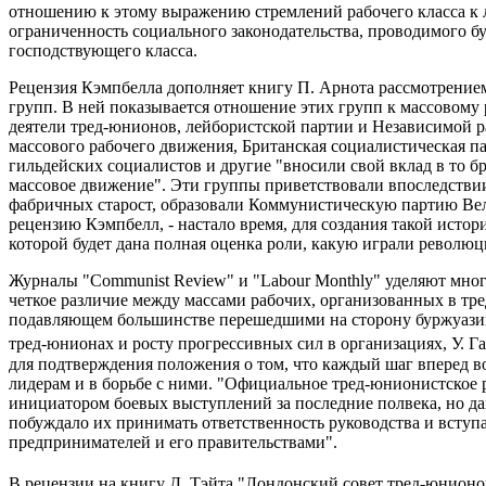
отношению к этому выражению стремлений рабочего класса к
ограниченность социального законодательства, проводимого бу
господствующего класса.
Рецензия Кэмпбелла дополняет книгу П. Арнота рассмотрение
групп. В ней показывается отношение этих групп к массовому
деятели тред-юнионов, лейбористской партии и Независимой р
массового рабочего движения, Британская социалистическая па
гильдейских социалистов и другие "вносили свой вклад в то 
массовое движение". Эти группы приветствовали впоследстви
фабричных старост, образовали Коммунистическую партию Вел
рецензию Кэмпбелл, - настало время, для создания такой истори
которой будет дана полная оценка роли, какую играли револю
Журналы "Communist Review" и "Labour Monthly" уделяют мно
четкое различие между массами рабочих, организованных в т
подавляющем большинстве перешедшими на сторону буржуазии
тред-юнионах и росту прогрессивных сил в организациях, У. Г
для подтверждения положения о том, что каждый шаг вперед 
лидерам и в борьбе с ними. "Официальное тред-юнионистское р
инициатором боевых выступлений за последние полвека, но да
побуждало их принимать ответственность руководства и всту
предпринимателей и его правительствами".
В рецензии на книгу Д. Тэйта "Лондонский совет тред-юнионов 