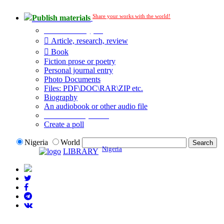
Share your works with the world!
Publish materials
Publication type?
Article, research, review
Book
Fiction prose or poetry
Personal journal entry
Photo Documents
Files: PDF\DOC\RAR\ZIP etc.
Biography
An audiobook or other audio file
Additional options:
Create a poll
Nigeria
World
Nigeria
LIBRARY