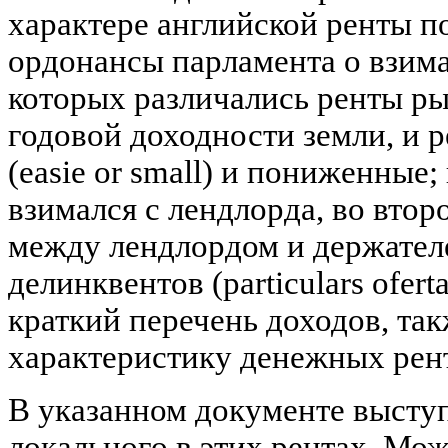
характере английской ренты п
ордонансы парламента о взима
которых различались ренты ры
годовой доходности земли, и 
(easie or small) и пониженные;
взимался с лендлорда, во втор
между лендлордом и держател
делинквентов (particulars ofert
краткий перечень доходов, та
характеристику денежных рент
В указанном документе выступ
локального в этих рентах. Мож