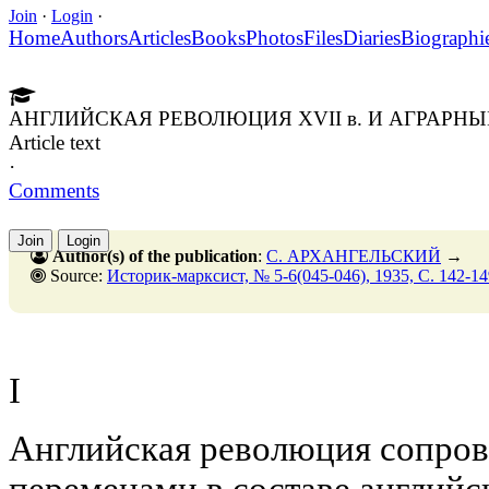
Join
·
Login
·
Home
Authors
Articles
Books
Photos
Files
Diaries
Biographi
АНГЛИЙСКАЯ РЕВОЛЮЦИЯ XVII в. И АГРАРН
Article text
·
Comments
Join
Login
Author(s) of the publication
:
С. АРХАНГЕЛЬСКИЙ
→
Source:
Историк-марксист, № 5-6(045-046), 1935, C. 142-14
I
Английская революция сопро
переменами в составе английс