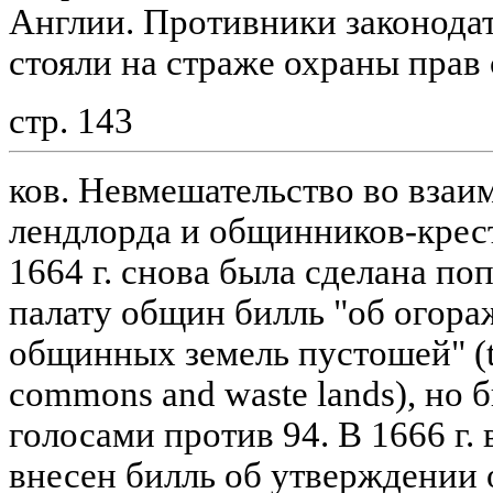
Англии. Противники законода
стояли на страже охраны прав
стр. 143
ков. Невмешательство во вза
лендлорда и общинников-крест
1664 г. снова была сделана по
палату общин билль "об огор
общинных земель пустошей" (t
commons and waste lands), но 
голосами против 94. В 1666 г.
внесен билль об утверждении