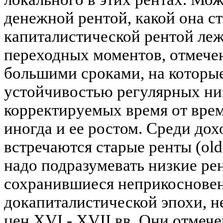
денежной рентой, какой она с
капиталистической рентой ле
переходных моментов, отмече
большими сроками, на которые 
устойчивостью регулярных низ
корректируемых время от време
иногда и ее ростом. Среди до
встречаются старые ренты (old 
надо подразумевать низкие ре
сохранившиеся неприкоснове
докапиталистической эпохи, 
цен XVI - XVII вв. Они отмече