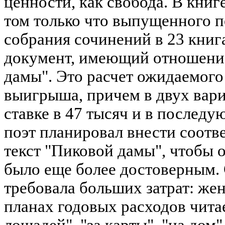
ценности, как свобода. В кни
том только что выпущенного п
собрания сочинений в 23 книг
документ, имеющий отношени
дамы". Это расчет ожидаемог
выигрыша, причем в двух вари
ставке в 47 тысяч и в последу
поэт планировал внести соотв
текст "Пиковой дамы", чтобы 
было еще более достоверным. 
требовала больших затрат: жен
планах годовых расходов читае
лошадей", "за карты", "на дом",