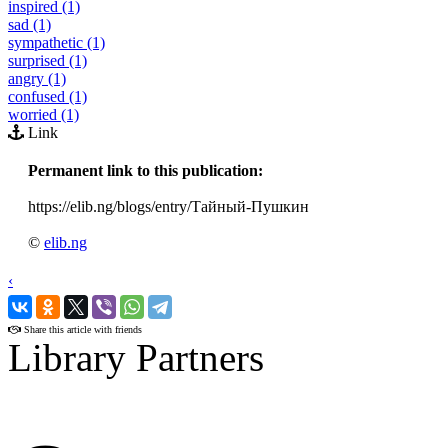
inspired (1)
sad (1)
sympathetic (1)
surprised (1)
angry (1)
confused (1)
worried (1)
Link
Permanent link to this publication:
https://elib.ng/blogs/entry/Тайный-Пушкин
©
elib.ng
‹
›
Share this article with friends
Library Partners