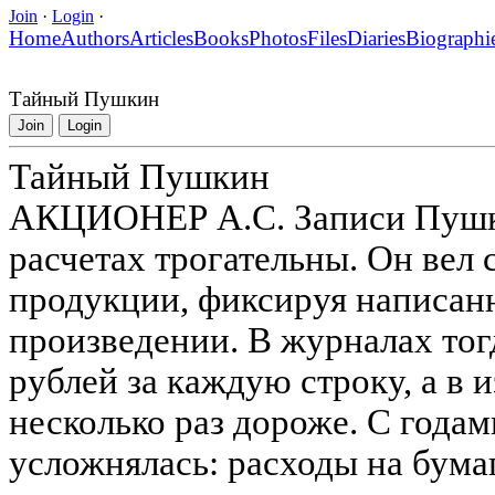
Join
·
Login
·
Home
Authors
Articles
Books
Photos
Files
Diaries
Biographi
Тайный Пушкин
Join
Login
Тайный Пушкин
АКЦИОНЕР А.С. Записи Пушк
расчетах трогательны. Он вел 
продукции, фиксируя написанн
произведении. В журналах тогд
рублей за каждую строку, а в 
несколько раз дороже. С годам
усложнялась: расходы на бума