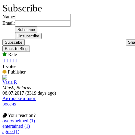
Subscribe
Name:
Email:
Subscribe
Sha
Back to Blog
Rate





1 votes
Publisher
Vasia P.
Minsk, Belarus
06.07.2017 (3319 days ago)
Авторский блог
россия
Your reaction?
overwhelmed (1)
entertained (1)
agree (1)