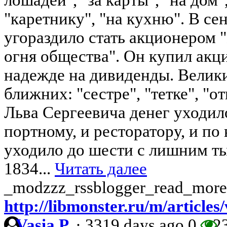
"каретнику", "на кухню". В с
угораздило стать акционером 
огня общества". Он купил акц
надежде на дивиденды. Велик
ближних: "сестре", "тетке", "от
Льва Сергеевича денег уходил
портному, и ресторатору, и по 
уходило до шести с лишним тыс
1834...
Читать далее
_modzzz_rssblogger_read_more
http://libmonster.ru/m/artic
Vasia P.
·
3319 days ago
0
2