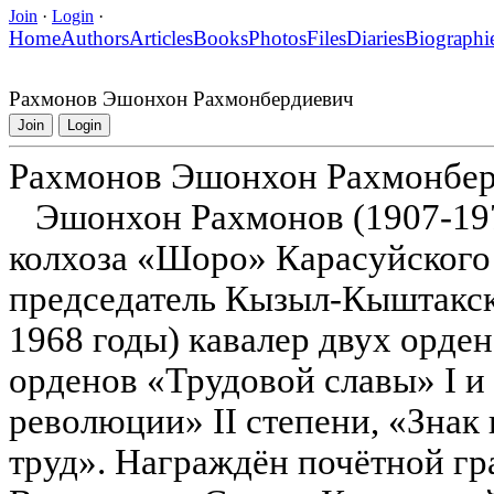
Join
·
Login
·
Home
Authors
Articles
Books
Photos
Files
Diaries
Biographi
Рахмонов Эшонхон Рахмонбердиевич
Join
Login
Рахмонов Эшонхон Рахмонбе
Эшонхон Рахмонов (1907-197
колхоза «Шоро» Карасуйского 
председатель Кызыл-Кыштакско
1968 годы) кавалер двух орде
орденов «Трудовой славы» I и 
революции» II степени, «Знак
труд». Награждён почётной г