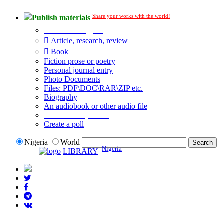
Share your works with the world!
Publish materials
Publication type?
Article, research, review
Book
Fiction prose or poetry
Personal journal entry
Photo Documents
Files: PDF\DOC\RAR\ZIP etc.
Biography
An audiobook or other audio file
Additional options:
Create a poll
Nigeria
World
Nigeria
LIBRARY