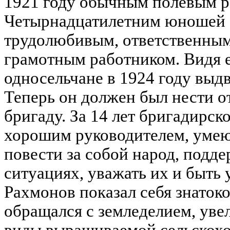
1921 году обычным полевым р
Четырнадцатилетним юношей о
трудолюбивым, ответственным
грамотным работником. Видя е
односельчане в 1924 году выд
Теперь он должен был нести о
бригаду. За 14 лет бригадирск
хорошим руководителем, умею
повести за собой народ, подд
ситуациях, уважать их и быт
Рахмонов показал себя знатоко
обращался с земледелием, уве
виды выращиваемой сельскохо