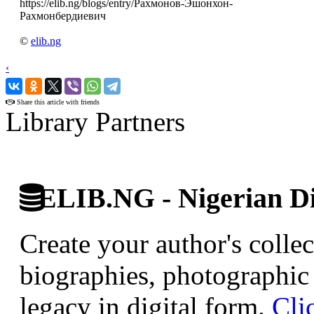
https://elib.ng/blogs/entry/Рахмонов-Эшонхон-
Рахмонбердиевич
©
elib.ng
‹
›
Share this article with friends
Library Partners
ELIB.NG - Nigerian Di
Create your author's collec
biographies, photographic 
legacy in digital form.
Cli