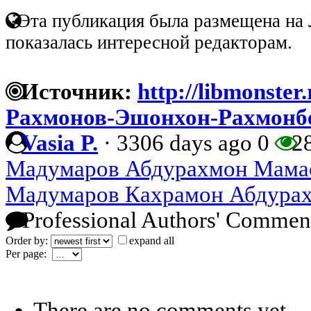
Эта публикация была размещена на 
показалась интересной редакторам.
Источник:
http://libmonster
Рахмонов-Эшонхон-Рахмонб
Vasia P.
·
3306 days ago
0
2
Мадумаров Абдурахмон Мама
Мадумаров Кахрамон Абдура
Professional Authors' Commen
Order by:
expand all
Per page:
There are no comments yet