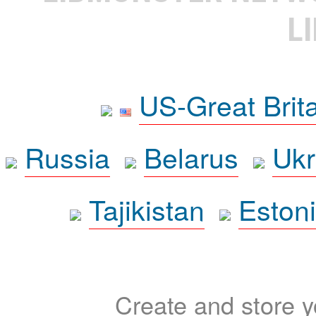
L
US-Great Brit
Russia
Belarus
Ukr
Tajikistan
Eston
Create and store yo