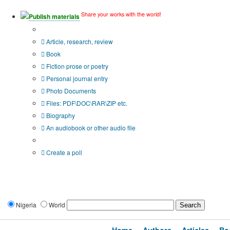
Share your works with the world!
Publish materials
Publication type?
Article, research, review
Book
Fiction prose or poetry
Personal journal entry
Photo Documents
Files: PDF\DOC\RAR\ZIP etc.
Biography
An audiobook or other audio file
Additional options:
Create a poll
Nigeria
World