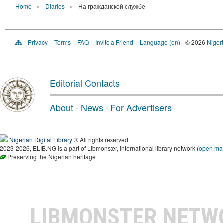
›
›
Home
Diaries
На гражданской службе
Privacy
Terms
FAQ
Invite a Friend
Language (en)
© 2026
Nigeri
Editorial Contacts
About
·
News
·
For Advertisers
Nigerian Digital Library
® All rights reserved.
2023-2026, ELIB.NG is a part of Libmonster, international library network (
open ma
Preserving the Nigerian heritage
LIBMONSTER NET