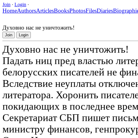
Join
·
Login
·
Home
Authors
Articles
Books
Photos
Files
Diaries
Biographi
Духовно нас не уничтожить!
Join
Login
Духовно нас не уничтожить!
Падать ниц пред властью лит
белорусских писателей не фин
Вследствие неуплаты отключе
литератора. Хоронить писателе
покидающих в последнее время 
Секретариат СБП пишет письм
министру финансов, генпрокур