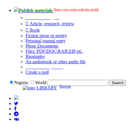
Share your works with the world!
Publish materials
Publication type?
Article, research, review
Book
Fiction prose or poetry
Personal journal entry
Photo Documents
Files: PDF\DOC\RAR\ZIP etc.
Biography
An audiobook or other audio file
Additional options:
Create a poll
Nigeria
World
Nigeria
LIBRARY