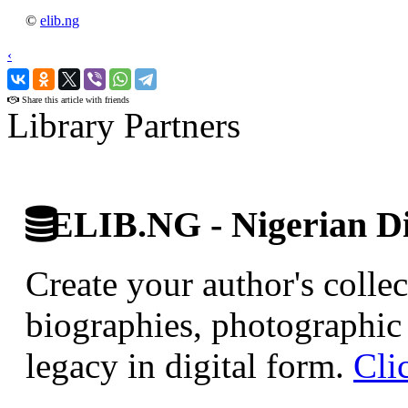
©
elib.ng
‹
›
Share this article with friends
Library Partners
ELIB.NG - Nigerian Di
Create your author's collec
biographies, photographic 
legacy in digital form.
Cli