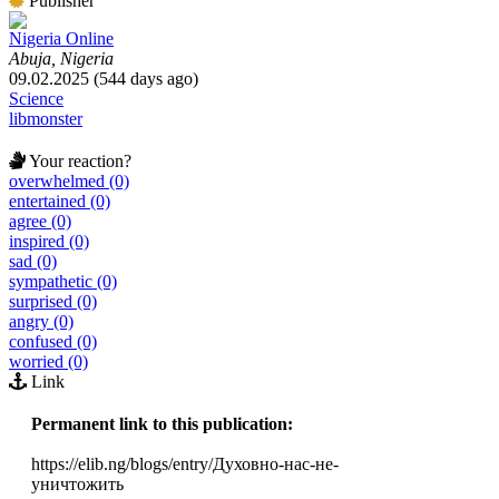
Publisher
Nigeria Online
Abuja, Nigeria
09.02.2025 (544 days ago)
Science
libmonster
Your reaction?
overwhelmed (0)
entertained (0)
agree (0)
inspired (0)
sad (0)
sympathetic (0)
surprised (0)
angry (0)
confused (0)
worried (0)
Link
Permanent link to this publication:
https://elib.ng/blogs/entry/Духовно-нас-не-
уничтожить