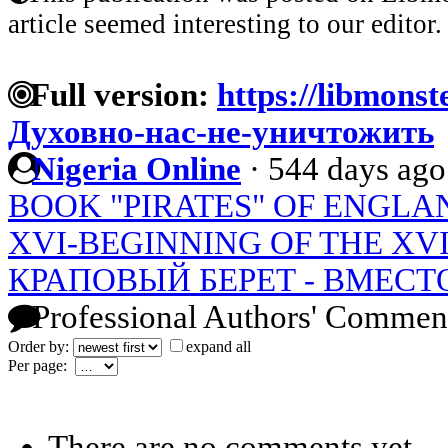
article seemed interesting to our editor.
Full version:
https://libmonst
Духовно-нас-не-уничтожить
Nigeria Online
·
544 days ago
BOOK "PIRATES" OF ENGLAN
XVI-BEGINNING OF THE XV
КРАПОВЫЙ БЕРЕТ - ВМЕСТ
Professional Authors' Commen
Order by:
expand all
Per page:
There are no comments yet